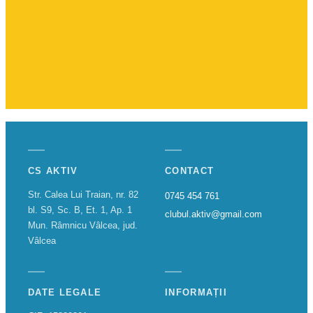
CS AKTIV
CONTACT
Str. Calea Lui Traian, nr. 82
0745 454 761
bl. S9, Sc. B, Et. 1, Ap. 1
clubul.aktiv@gmail.com
Mun. Râmnicu Vâlcea, jud.
Vâlcea
DATE LEGALE
INFORMAȚII