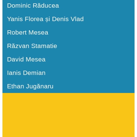
Dominic Răducea
Yanis Florea și Denis Vlad
Robert Mesea
Răzvan Stamatie
David Mesea
Ianis Demian
Ethan Jugănaru