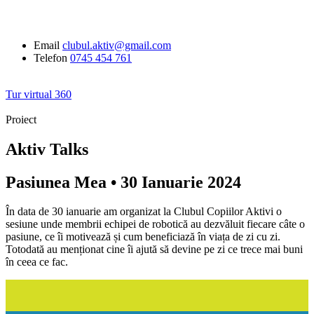
Email
clubul.aktiv@gmail.com
Telefon
0745 454 761
Tur virtual 360
Echipa de robotica
Proiect
Aktiv Talks
Kituri Lego
Echipa de robotica
Aktiv Talks
Fundraiser pentru China
Aktiv Talks
Kituri Lego
Pasiunea Mea • 30 Ianuarie 2024
Fundraiser pentru China
În data de 30 ianuarie am organizat la Clubul Copiilor Aktivi o
sesiune unde membrii echipei de robotică au dezvăluit fiecare câte o
pasiune, ce îi motivează și cum beneficiază în viața de zi cu zi.
Totodată au menționat cine îi ajută să devine pe zi ce trece mai buni
în ceea ce fac.