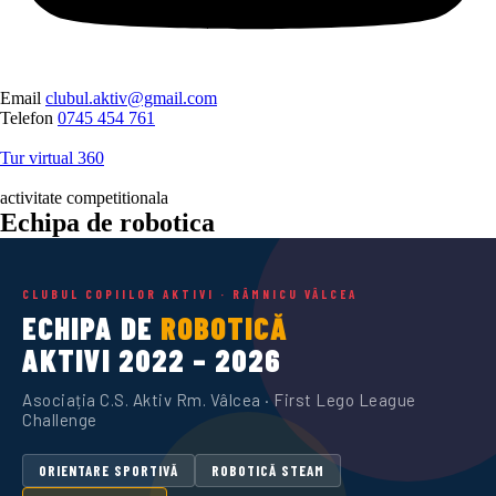
Email
clubul.aktiv@gmail.com
Telefon
0745 454 761
Tur virtual 360
Echipa de robotica
activitate competitionala
Aktiv Talks
Echipa de robotica
Kituri Lego
Echipa de robotica
Fundraiser pentru China
Aktiv Talks
Kituri Lego
Fundraiser pentru China
CLUBUL COPIILOR AKTIVI · RÂMNICU VÂLCEA
ECHIPA DE
ROBOTICĂ
AKTIVI 2022 – 2026
Asociația C.S. Aktiv Rm. Vâlcea · First Lego League
Challenge
ORIENTARE SPORTIVĂ
ROBOTICĂ STEAM