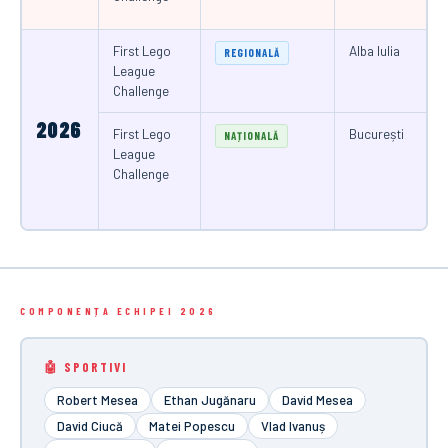
First Lego
Alba Iulia
REGIONALĂ
League
Challenge
2026
First Lego
București
NAȚIONALĂ
League
Challenge
COMPONENȚA ECHIPEI 2026
🤖 SPORTIVI
Robert Mesea
Ethan Jugănaru
David Mesea
David Ciucă
Matei Popescu
Vlad Ivanuș