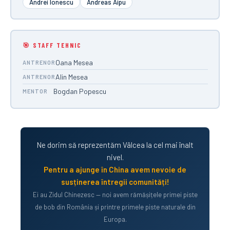
Andrei Ionescu
Andreas Aipu
🎯 STAFF TEHNIC
Oana Mesea
ANTRENOR
Alin Mesea
ANTRENOR
Bogdan Popescu
MENTOR
Ne dorim să reprezentăm Vâlcea la cel mai înalt
nivel.
Pentru a ajunge în China avem nevoie de
susținerea întregii comunități!
Ei au Zidul Chinezesc — noi avem rămășițele primei piste
de bob din România și printre primele piste naturale din
Europa.