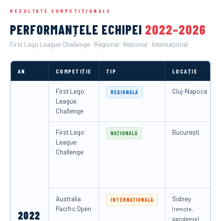
REZULTATE COMPETIȚIONALE
PERFORMANȚELE ECHIPEI
2022–2026
First Lego League Challenge · Regional · Național · Internațional
AN
COMPETIȚIE
TIP
LOCAȚIE
First Lego
Cluj-Napoca
REGIONALĂ
League
Challenge
First Lego
București
NAȚIONALĂ
League
Challenge
Australia
Sidney
INTERNAȚIONALĂ
Pacific Open
(remote,
2022
pandemie)