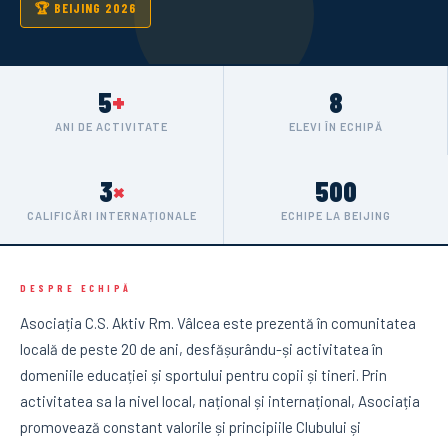
🏆 BEIJING 2026
5
+
8
ANI DE ACTIVITATE
ELEVI ÎN ECHIPĂ
3
×
500
CALIFICĂRI INTERNAȚIONALE
ECHIPE LA BEIJING
DESPRE ECHIPĂ
Asociația C.S. Aktiv Rm. Vâlcea este prezentă în comunitatea
locală de peste 20 de ani, desfășurându-și activitatea în
domeniile educației și sportului pentru copii și tineri. Prin
activitatea sa la nivel local, național și internațional, Asociația
promovează constant valorile și principiile Clubului și