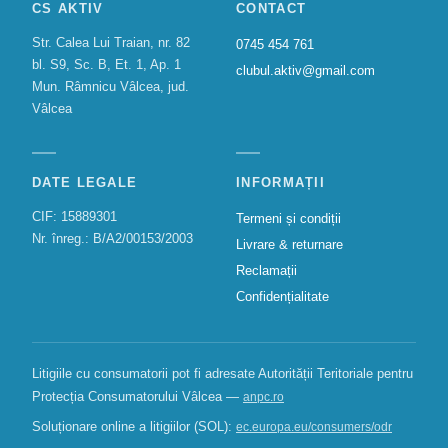
CS AKTIV
CONTACT
Str. Calea Lui Traian, nr. 82
0745 454 761
bl. S9, Sc. B, Et. 1, Ap. 1
clubul.aktiv@gmail.com
Mun. Râmnicu Vâlcea, jud.
Vâlcea
DATE LEGALE
INFORMAȚII
CIF: 15889301
Termeni și condiții
Nr. înreg.: B/A2/00153/2003
Livrare & returnare
Reclamații
Confidențialitate
Litigiile cu consumatorii pot fi adresate Autorității Teritoriale pentru
Protecția Consumatorului Vâlcea —
anpc.ro
Soluționare online a litigiilor (SOL):
ec.europa.eu/consumers/odr