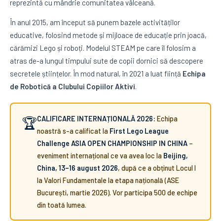
reprezintă cu mândrie comunitatea vâlceană.
În anul 2015, am început să punem bazele activităților
educative, folosind metode și mijloace de educație prin joacă,
cărămizi Lego și roboți. Modelul STEAM pe care îl folosim a
atras de-a lungul timpului sute de copii dornici să descopere
secretele științelor. În mod natural, în 2021 a luat ființă
Echipa
de Robotică a Clubului Copiilor Aktivi
.
CALIFICARE INTERNAȚIONALĂ 2026:
Echipa
🏆
noastră s-a calificat la
First Lego League
Challenge ASIA OPEN CHAMPIONSHIP IN CHINA
–
eveniment internațional ce va avea loc la
Beijing,
China, 13–16 august 2026
, după ce a obținut Locul I
la Valori Fundamentale la etapa națională (ASE
București, martie 2026). Vor participa 500 de echipe
din toată lumea.